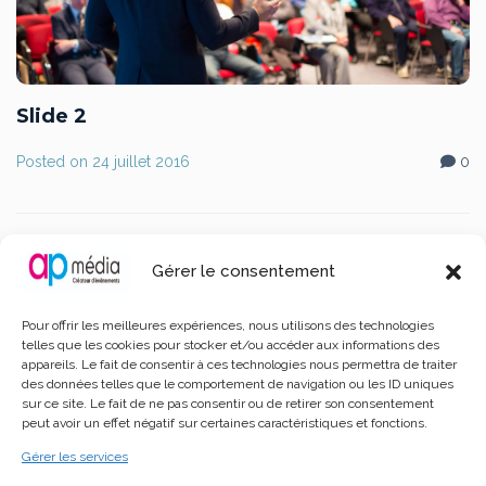
Slide 2
Posted on
24 juillet 2016
0
Gérer le consentement
Leave a Comment
Pour offrir les meilleures expériences, nous utilisons des technologies
telles que les cookies pour stocker et/ou accéder aux informations des
Votre adresse e-mail ne sera pas publiée.
Les
appareils. Le fait de consentir à ces technologies nous permettra de traiter
champs obligatoires sont indiqués avec
*
des données telles que le comportement de navigation ou les ID uniques
sur ce site. Le fait de ne pas consentir ou de retirer son consentement
peut avoir un effet négatif sur certaines caractéristiques et fonctions.
Gérer les services