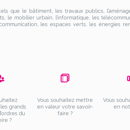
ls que le bâtiment, les travaux publics, l’aménage
ts, le mobilier urbain, l’informatique, les télécommu
a communication, les espaces verts, les énergies reno
uhaitez
Vous souhaitez mettre
Vous souha
 les grands
en valeur votre savoir-
en not
’ordres du
faire ?
oire ?