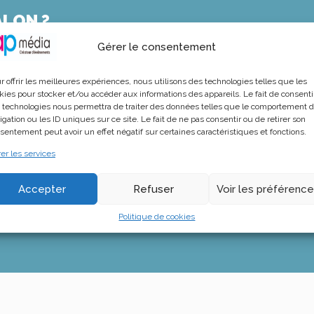
ALON ?
Gérer le consentement
r offrir les meilleures expériences, nous utilisons des technologies telles que les
ux, présidents, élus communautaires conseillers
kies pour stocker et/ou accéder aux informations des appareils. Le fait de consenti
 technologies nous permettra de traiter des données telles que le comportement 
taires, …
igation ou les ID uniques sur ce site. Le fait de ne pas consentir ou de retirer son
sentement peut avoir un effet négatif sur certaines caractéristiques et fonctions.
er les services
efs de service, cadres…
atifs.
Accepter
Refuser
Voir les préférenc
Politique de cookies