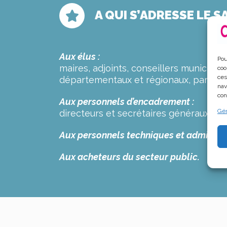
A QUI S’ADRESSE LE S
Aux élus :
Pou
maires, adjoints, conseillers municipa
coo
ces
départementaux et régionaux, parlemen
nav
con
Aux personnels d’encadrement :
Gér
directeurs et secrétaires généraux, ch
Aux personnels techniques et administr
Aux acheteurs du secteur public.