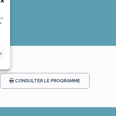
r à
de
es
CONSULTER LE PROGRAMME