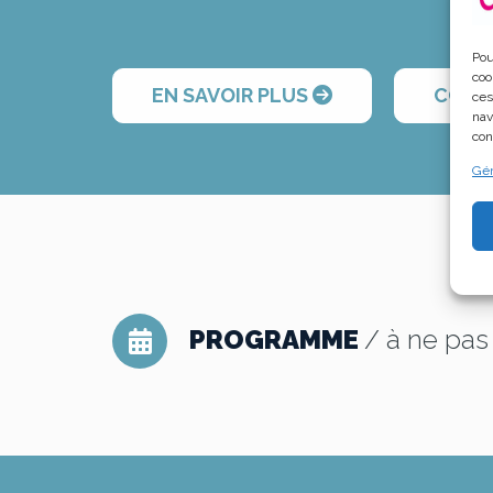
Pou
coo
EN SAVOIR PLUS
CONSU
ces
nav
con
Gér
PROGRAMME
/ à ne pa