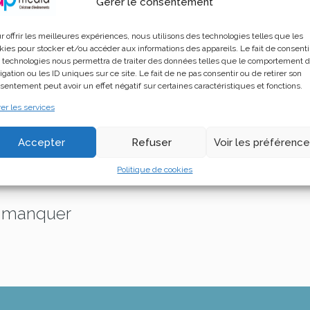
Gérer le consentement
r offrir les meilleures expériences, nous utilisons des technologies telles que les
kies pour stocker et/ou accéder aux informations des appareils. Le fait de consenti
LTER LA LISTE DES EXPOSANTS
 technologies nous permettra de traiter des données telles que le comportement 
igation ou les ID uniques sur ce site. Le fait de ne pas consentir ou de retirer son
sentement peut avoir un effet négatif sur certaines caractéristiques et fonctions.
er les services
Accepter
Refuser
Voir les préférenc
Politique de cookies
s manquer