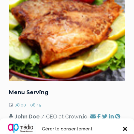
Menu Serving
08:00 - 08:45
John Doe
/ CEO at Crown.io
Lorem ipsum dolor sit amet, consectetur adipiscing elit.
Gérer le consentement
Sed vitae diam metus. Donec cursus magna eget sem