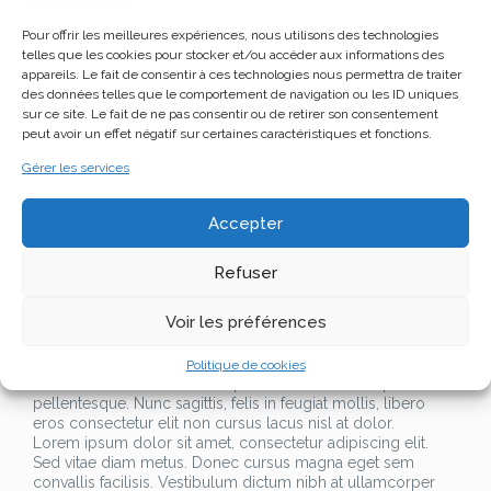
convallis facilisis. Vestibulum dictum nibh at ullamcorper
tincidunt. Phasellus scelerisque nisl non ullamcorper
Pour offrir les meilleures expériences, nous utilisons des technologies
pellentesque. Nunc sagittis, felis in feugiat mollis, libero
telles que les cookies pour stocker et/ou accéder aux informations des
eros consectetur elit non cursus lacus nisl at dolor.
appareils. Le fait de consentir à ces technologies nous permettra de traiter
Lorem ipsum dolor sit amet, consectetur adipiscing elit.
des données telles que le comportement de navigation ou les ID uniques
Sed vitae diam metus. Donec cursus magna eget sem
sur ce site. Le fait de ne pas consentir ou de retirer son consentement
convallis facilisis. Vestibulum dictum nibh at ullamcorper
peut avoir un effet négatif sur certaines caractéristiques et fonctions.
tincidunt. Phasellus scelerisque nisl non ullamcorper
pellentesque. Nunc sagittis, felis in feugiat mollis, libero
Gérer les services
eros consectetur elit non cursus lacus nisl at dolor.
Lorem ipsum dolor sit amet, consectetur adipiscing elit.
Accepter
Sed vitae diam metus. Donec cursus magna eget sem
convallis facilisis. Vestibulum dictum nibh at ullamcorper
tincidunt. Phasellus scelerisque nisl non ullamcorper
Refuser
pellentesque. Nunc sagittis, felis in feugiat mollis, libero
eros consectetur elit non cursus lacus nisl at dolor.
Voir les préférences
Lorem ipsum dolor sit amet, consectetur adipiscing elit.
Sed vitae diam metus. Donec cursus magna eget sem
convallis facilisis. Vestibulum dictum nibh at ullamcorper
Politique de cookies
tincidunt. Phasellus scelerisque nisl non ullamcorper
pellentesque. Nunc sagittis, felis in feugiat mollis, libero
eros consectetur elit non cursus lacus nisl at dolor.
Lorem ipsum dolor sit amet, consectetur adipiscing elit.
Sed vitae diam metus. Donec cursus magna eget sem
convallis facilisis. Vestibulum dictum nibh at ullamcorper