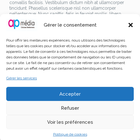
convallis facilisis. Vestibulum dictum nibh at ullamcorper
tincidunt. Phasellus scelerisque nisl non ullamcorper
pellentesque. Nunc sagittis, felis in feugiat mollis, libero
eros consectetur elit non cursus lacus nisl at dolor.
Gérer le consentement
Lorem ipsum dolor sit amet, consectetur adipiscing elit.
Sed vitae diam metus. Donec cursus magna eget sem
convallis facilisis. Vestibulum dictum nibh at ullamcorper
Pour offrir les meilleures expériences, nous utilisons des technologies
tincidunt. Phasellus scelerisque nisl non ullamcorper
telles que les cookies pour stocker et/ou accéder aux informations des
pellentesque. Nunc sagittis, felis in feugiat mollis, libero
appareils. Le fait de consentir à ces technologies nous permettra de traiter
eros consectetur elit non cursus lacus nisl at dolor.
des données telles que le comportement de navigation ou les ID uniques
Lorem ipsum dolor sit amet, consectetur adipiscing elit.
sur ce site. Le fait de ne pas consentir ou de retirer son consentement
Sed vitae diam metus. Donec cursus magna eget sem
peut avoir un effet négatif sur certaines caractéristiques et fonctions.
convallis facilisis. Vestibulum dictum nibh at ullamcorper
tincidunt. Phasellus scelerisque nisl non ullamcorper
Gérer les services
pellentesque. Nunc sagittis, felis in feugiat mollis, libero
eros consectetur elit non cursus lacus nisl at dolor.
Lorem ipsum dolor sit amet, consectetur adipiscing elit.
Accepter
Sed vitae diam metus. Donec cursus magna eget sem
convallis facilisis. Vestibulum dictum nibh at ullamcorper
Refuser
tincidunt. Phasellus scelerisque nisl non ullamcorper
pellentesque. Nunc sagittis, felis in feugiat mollis, libero
eros consectetur elit non cursus lacus nisl at dolor.
Voir les préférences
Lorem ipsum dolor sit amet, consectetur adipiscing elit.
Sed vitae diam metus. Donec cursus magna eget sem
Politique de cookies
convallis facilisis. Vestibulum dictum nibh at ullamcorper