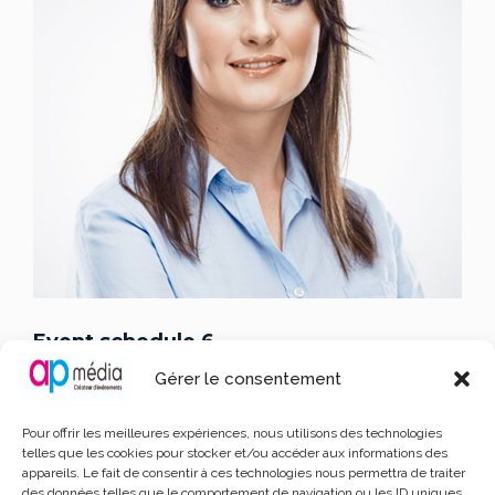
Event schedule 6
Gérer le consentement
06:00 - 08:45
Karmen
/ Web Developer
Pour offrir les meilleures expériences, nous utilisons des technologies
telles que les cookies pour stocker et/ou accéder aux informations des
Lorem ipsum dolor sit amet, consectetur adipiscing elit.
appareils. Le fait de consentir à ces technologies nous permettra de traiter
Sed vitae diam metus. Donec cursus magna eget sem
des données telles que le comportement de navigation ou les ID uniques