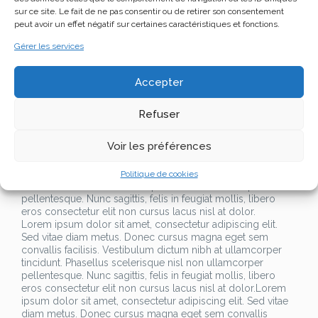
convallis facilisis. Vestibulum dictum nibh at ullamcorper
sur ce site. Le fait de ne pas consentir ou de retirer son consentement
tincidunt. Phasellus scelerisque nisl non ullamcorper
peut avoir un effet négatif sur certaines caractéristiques et fonctions.
pellentesque. Nunc sagittis, felis in feugiat mollis, libero
eros consectetur elit non cursus lacus nisl at dolor.Lorem
Gérer les services
ipsum dolor sit amet, consectetur adipiscing elit. Sed vitae
diam metus. Donec cursus magna eget sem convallis
Accepter
facilisis. Vestibulum dictum nibh at ullamcorper tincidunt.
Phasellus scelerisque nisl non ullamcorper pellentesque.
Nunc sagittis, felis in feugiat mollis, libero eros consectetur
Refuser
elit non cursus lacus nisl at dolor.
Voir les préférences
Lorem ipsum dolor sit amet, consectetur adipiscing elit.
Sed vitae diam metus. Donec cursus magna eget sem
convallis facilisis. Vestibulum dictum nibh at ullamcorper
Politique de cookies
tincidunt. Phasellus scelerisque nisl non ullamcorper
pellentesque. Nunc sagittis, felis in feugiat mollis, libero
eros consectetur elit non cursus lacus nisl at dolor.
Lorem ipsum dolor sit amet, consectetur adipiscing elit.
Sed vitae diam metus. Donec cursus magna eget sem
convallis facilisis. Vestibulum dictum nibh at ullamcorper
tincidunt. Phasellus scelerisque nisl non ullamcorper
pellentesque. Nunc sagittis, felis in feugiat mollis, libero
eros consectetur elit non cursus lacus nisl at dolor.Lorem
ipsum dolor sit amet, consectetur adipiscing elit. Sed vitae
diam metus. Donec cursus magna eget sem convallis