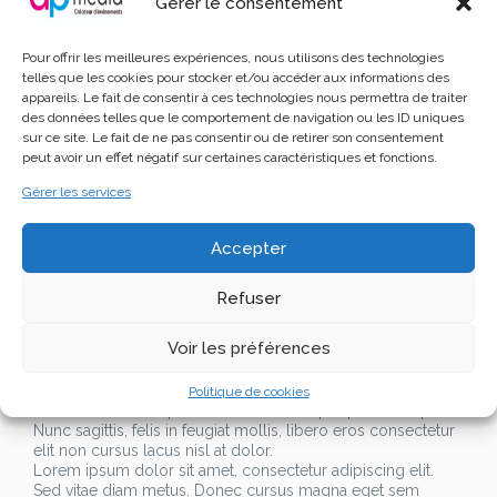
Gérer le consentement
convallis facilisis. Vestibulum dictum nibh at ullamcorper
tincidunt. Phasellus scelerisque nisl non ullamcorper
pellentesque. Nunc sagittis, felis in feugiat mollis, libero
Pour offrir les meilleures expériences, nous utilisons des technologies
eros consectetur elit non cursus lacus nisl at dolor.
telles que les cookies pour stocker et/ou accéder aux informations des
appareils. Le fait de consentir à ces technologies nous permettra de traiter
Lorem ipsum dolor sit amet, consectetur adipiscing elit.
des données telles que le comportement de navigation ou les ID uniques
Sed vitae diam metus. Donec cursus magna eget sem
sur ce site. Le fait de ne pas consentir ou de retirer son consentement
convallis facilisis. Vestibulum dictum nibh at ullamcorper
peut avoir un effet négatif sur certaines caractéristiques et fonctions.
tincidunt. Phasellus scelerisque nisl non ullamcorper
pellentesque. Nunc sagittis, felis in feugiat mollis, libero
Gérer les services
eros consectetur elit non cursus lacus nisl at dolor.
Lorem ipsum dolor sit amet, consectetur adipiscing elit.
Accepter
Sed vitae diam metus. Donec cursus magna eget sem
convallis facilisis. Vestibulum dictum nibh at ullamcorper
tincidunt. Phasellus scelerisque nisl non ullamcorper
Refuser
pellentesque. Nunc sagittis, felis in feugiat mollis, libero
eros consectetur elit non cursus lacus nisl at dolor.Lorem
Voir les préférences
ipsum dolor sit amet, consectetur adipiscing elit. Sed vitae
diam metus. Donec cursus magna eget sem convallis
facilisis. Vestibulum dictum nibh at ullamcorper tincidunt.
Politique de cookies
Phasellus scelerisque nisl non ullamcorper pellentesque.
Nunc sagittis, felis in feugiat mollis, libero eros consectetur
elit non cursus lacus nisl at dolor.
Lorem ipsum dolor sit amet, consectetur adipiscing elit.
Sed vitae diam metus. Donec cursus magna eget sem