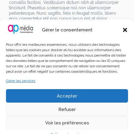
convallis facilisis. Vestibulum dictum nibh at ullamcorper
tincidunt. Phasellus scelerisque nisl non ullamcorper
pellentesque. Nunc sagittis, felis in feugiat mollis, libero
eros consectetur elit non cursus lacus nisl at dolor.
Gérer le consentement
Lorem ipsum dolor sit amet, consectetur adipiscing elit.
Sed vitae diam metus. Donec cursus magna eget sem
convallis facilisis. Vestibulum dictum nibh at ullamcorper
Pour offrir les meilleures expériences, nous utilisons des technologies
tincidunt. Phasellus scelerisque nisl non ullamcorper
telles que les cookies pour stocker et/ou accéder aux informations des
pellentesque. Nunc sagittis, felis in feugiat mollis, libero
appareils. Le fait de consentir à ces technologies nous permettra de traiter
eros consectetur elit non cursus lacus nisl at dolor.
des données telles que le comportement de navigation ou les ID uniques
Lorem ipsum dolor sit amet, consectetur adipiscing elit.
sur ce site. Le fait de ne pas consentir ou de retirer son consentement
Sed vitae diam metus. Donec cursus magna eget sem
peut avoir un effet négatif sur certaines caractéristiques et fonctions.
convallis facilisis. Vestibulum dictum nibh at ullamcorper
tincidunt. Phasellus scelerisque nisl non ullamcorper
Gérer les services
pellentesque. Nunc sagittis, felis in feugiat mollis, libero
eros consectetur elit non cursus lacus nisl at dolor.
Lorem ipsum dolor sit amet, consectetur adipiscing elit.
Accepter
Sed vitae diam metus. Donec cursus magna eget sem
convallis facilisis. Vestibulum dictum nibh at ullamcorper
Refuser
tincidunt. Phasellus scelerisque nisl non ullamcorper
pellentesque. Nunc sagittis, felis in feugiat mollis, libero
eros consectetur elit non cursus lacus nisl at dolor.
Voir les préférences
Lorem ipsum dolor sit amet, consectetur adipiscing elit.
Sed vitae diam metus. Donec cursus magna eget sem