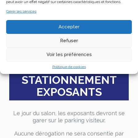
peut avoir un effet négatif sur certaines caractéristiques et fonctions.
Gérer les services
Accepter
Vous munir de votre badge et le
présenter à l’agent de sécurité
Refuser
au portail.
Voir les préférences
Politique de cookies
STATIONNEMENT
EXPOSANTS
Le jour du salon, les exposants devront se
garer sur le parking visiteur.
Aucune dérogation ne sera consentie par